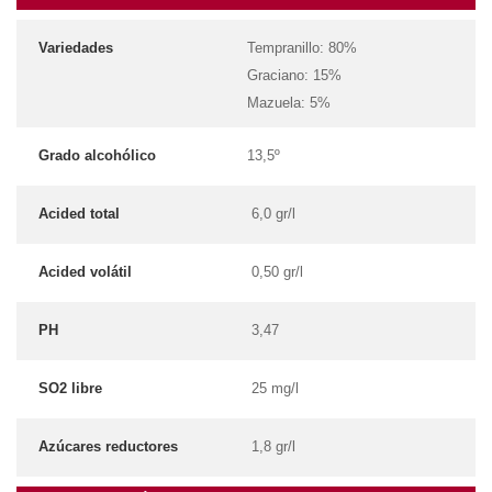
Variedades
Tempranillo: 80%
Graciano: 15%
Mazuela: 5%
Grado alcohólico
13,5º
Acided total
6,0 gr/l
Acided volátil
0,50 gr/l
PH
3,47
SO2 libre
25 mg/l
Azúcares reductores
1,8 gr/l