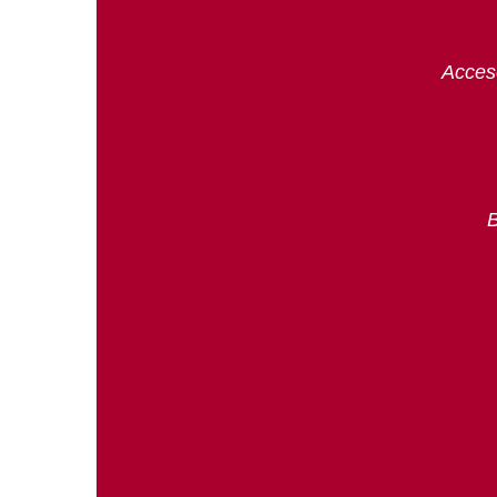
Acces
B