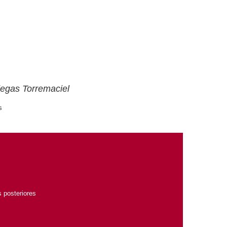
degas Torremaciel
s
 posteriores